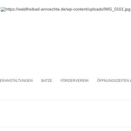
te
Zum
Inhalt
ERANSTALTUNGEN
BATZE
FÖRDERVEREIN
ÖFFNUNGSZEITEN 
springen