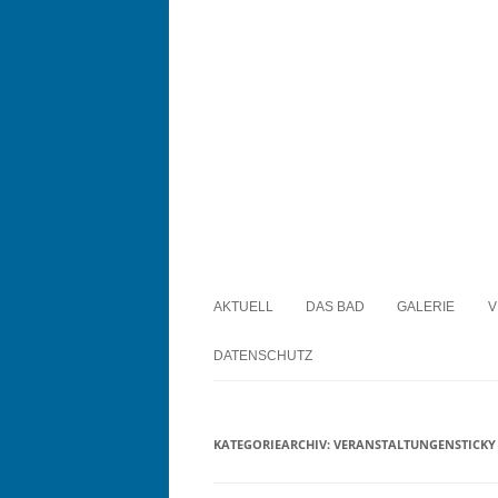
Waldfreibad Anröch
AKTUELL
DAS BAD
GALERIE
V
DATENSCHUTZ
KATEGORIEARCHIV:
VERANSTALTUNGENSTICKY