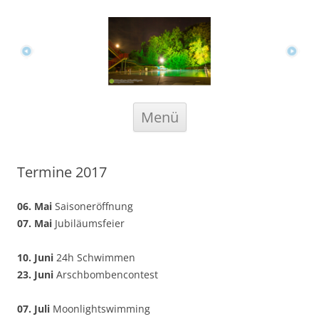
Waldfreibad Anröchte
Zum
Menü
Inhalt
springen
Termine 2017
06. Mai
Saisoneröffnung
07. Mai
Jubiläumsfeier
10. Juni
24h Schwimmen
23. Juni
Arschbombencontest
07. Juli
Moonlightswimming