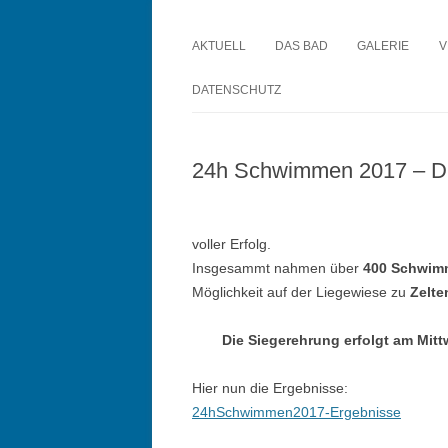
Waldfreibad Anröcht
AKTUELL
DAS BAD
GALERIE
V
DATENSCHUTZ
24h Schwimmen 2017 – Di
voller Erfolg.
Insgesammt nahmen über
400 Schwim
Möglichkeit auf der Liegewiese zu
Zelte
Die Siegerehrung erfolgt am Mit
Hier nun die Ergebnisse:
24hSchwimmen2017-Ergebnisse