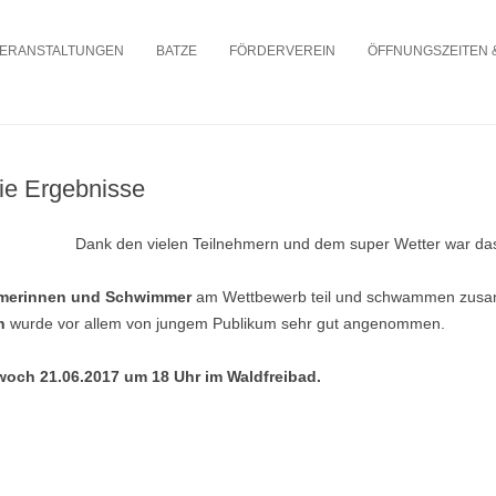
Zum
e
Inhalt
ERANSTALTUNGEN
BATZE
FÖRDERVEREIN
ÖFFNUNGSZEITEN 
springen
e Ergebnisse
Dank den vielen Teilnehmern und dem super Wetter war da
merinnen und Schwimmer
am Wettbewerb teil und schwammen zus
n
wurde vor allem von jungem Publikum sehr gut angenommen.
twoch 21.06.2017 um 18 Uhr im Waldfreibad.